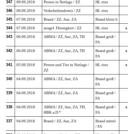
347
09.09.2018
Person in Notlage / ZZ
HL eins
346
08.09.2018
Verkehrshindernis / ZZ
HL eins
345
07.09.2018
Brand / ZZ; Aue, ZA
Brand klein b
344
07.09.2018
ausgel. Flüssigkeit / ZZ
HL eins
x
343
06.09.2018
ABMA / ZZ, Aue, ZA, TH
Brand groß /
FA
342
06.09.2018
ABMA / ZZ, Aue, ZA, TH
Brand groß /
x
FA
341
05.09.2018
Person und Tier in Notlage /
HL eins
x
ZZ
340
04.09.2018
ABMA / ZZ, Aue, ZA
Brand groß /
FA
339
04.09.2018
ABMA / ZZ, Aue, ZA
Brand groß /
FA
338
04.09.2018
ABMA / ZZ, Aue, ZA, TH,
Brand groß /
x
HBK a.D.*
FA
337
04.09.2018
Brand / ZZ, Aue, ZA
Brand mittel
/ FA