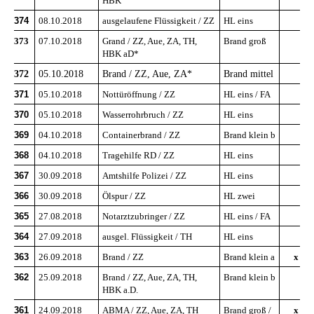
HBK
374
08.10.2018
ausgelaufene Flüssigkeit / ZZ
HL eins
373
07.10.2018
Grand / ZZ, Aue, ZA, TH,
Brand groß
HBK aD*
372
05.10.2018
Brand / ZZ, Aue, ZA*
Brand mittel
371
05.10.2018
Nottüröffnung / ZZ
HL eins / FA
370
05.10.2018
Wasserrohrbruch / ZZ
HL eins
369
04.10.2018
Containerbrand / ZZ
Brand klein b
368
04.10.2018
Tragehilfe RD / ZZ
HL eins
367
30.09.2018
Amtshilfe Polizei / ZZ
HL eins
366
30.09.2018
Ölspur / ZZ
HL zwei
365
27.08.2018
Notarztzubringer / ZZ
HL eins / FA
364
27.09.2018
ausgel. Flüssigkeit / TH
HL eins
363
26.09.2018
Brand / ZZ
Brand klein a
x
362
25.09.2018
Brand / ZZ, Aue, ZA, TH,
Brand klein b
HBK a.D.
361
24.09.2018
ABMA / ZZ, Aue, ZA, TH
Brand groß /
x