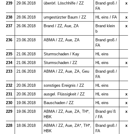
239
29.06.2018
überörl. Löschhilfe / ZZ
Brand groß /
x
FA
238
28.06.2018
umgestürzter Baum / ZZ
HL eins / FA
x
237
26.06.2018
Brand / ZZ, Aue, ZA
Brand klein
x
b
236
23.06.2018
ABMA
/ ZZ, Aue, ZA
Brand groß /
FA
235
21.06.2018
Sturmschaden / Kay
HL eins
234
21.06.2018
Sturmschaden / ZZ
HL eins
x
233
21.06.2018
ABMA
/ ZZ, Aue, ZA, Geu
Brand groß /
FA
232
20.06.2018
sonstiges Ereignis / ZZ
HL eins
231
20.06.2018
ausgel. Flüssigkeit / ZZ
HL eins
x
230
19.06.2018
Bauschaden / ZZ
HL eins
x
229
19.06.2018
ABMA
/ ZZ, Aue, ZA, TH*,
Brand gro´ß
x
HBK
/ FA
228
18.06.2018
ABMA / ZZ, Aue, ZA*, TH*,
Brand groß /
x
HBK
FA