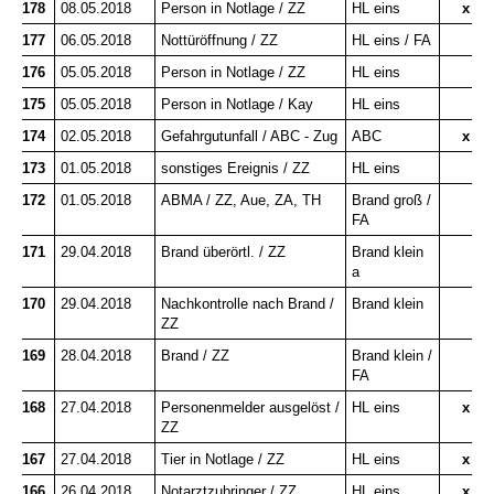
178
08.05.2018
Person in Notlage / ZZ
HL eins
x
177
06.05.2018
Nottüröffnung / ZZ
HL eins / FA
176
05.05.2018
Person in Notlage / ZZ
HL eins
175
05.05.2018
Person in Notlage / Kay
HL eins
174
02.05.2018
Gefahrgutunfall / ABC - Zug
ABC
x
173
01.05.2018
sonstiges Ereignis / ZZ
HL eins
172
01.05.2018
ABMA / ZZ, Aue, ZA, TH
Brand groß /
FA
171
29.04.2018
Brand überörtl. / ZZ
Brand klein
a
170
29.04.2018
Nachkontrolle nach Brand /
Brand klein
ZZ
169
28.04.2018
Brand / ZZ
Brand klein /
FA
168
27.04.2018
Personenmelder ausgelöst /
HL eins
x
ZZ
167
27.04.2018
Tier in Notlage / ZZ
HL eins
x
166
26.04.2018
Notarztzubringer / ZZ
HL eins
x