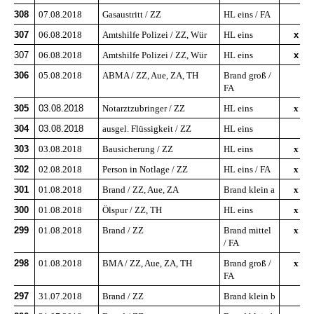
308
07.08.2018
Gasaustritt / ZZ
HL eins / FA
307
06.08.2018
Amtshilfe Polizei / ZZ, Wür
HL eins
x
307
06.08.2018
Amtshilfe Polizei / ZZ, Wür
HL eins
x
306
05.08.2018
ABMA / ZZ, Aue, ZA, TH
Brand groß /
FA
305
03.08.2018
Notarztzubringer / ZZ
HL eins
x
304
03.08.2018
ausgel. Flüssigkeit / ZZ
HL eins
303
03.08.2018
Bausicherung / ZZ
HL eins
x
302
02.08.2018
Person in Notlage / ZZ
HL eins / FA
x
301
01.08.2018
Brand / ZZ, Aue, ZA
Brand klein a
x
300
01.08.2018
Ölspur / ZZ, TH
HL eins
x
299
01.08.2018
Brand / ZZ
Brand mittel
x
/ FA
298
01.08.2018
BMA / ZZ, Aue, ZA, TH
Brand groß /
x
FA
297
31.07.2018
Brand / ZZ
Brand klein b