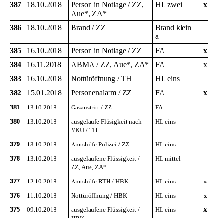
387
18.10.2018
Person in Notlage / ZZ,
HL zwei
x
Aue*, ZA*
386
18.10.2018
Brand / ZZ
Brand klein
a
385
16.10.2018
Person in Notlage / ZZ
FA
x
384
16.11.2018
ABMA / ZZ, Aue*, ZA*
FA
x
383
16.10.2018
Nottüröffnung / TH
HL eins
382
15.01.2018
Personenalarm / ZZ
FA
x
381
13.10.2018
Gasaustritt / ZZ
FA
380
13.10.2018
ausgelaufe Flüsigkeit nach
HL eins
VKU / TH
379
13.10.2018
Amtshilfe Polizei / ZZ
HL eins
378
13.10.2018
ausgelaufene Flüssigkeit /
HL mittel
ZZ, Aue, ZA*
377
12.10.2018
Amtshilfe RTH / HBK
HL eins
x
376
11.10.2018
Nottüröffnung / HBK
HL eins
x
x
375
09.10.2018
ausgelaufene Flüssigkeit /
HL eins