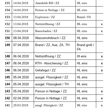
155
14.04.2018
Amtshilfe RD / ZZ
HL eins
154
14.04.2018
Person in Notlage / ZZ
HL eins
153
13.04.2018
Explosion / ZZ
Brand / FA
152
13.04.2018
Nottüröffnung / ZZ
HL eins
x
151
13.04.2018
Bauschaden / ZZ
HL eins
x
150
08.04.2018
Wasserrohrbruch / ZZ
HL eins
149
07.04.2018
Brand / ZZ, Aue, ZA, TH
Brand groß /
FA
148
06.04.2018
Nottüröffnung / ZZ
Hl eins
x
147
06.04.2018
RTH - Absicherung / ZZ
HL eins
x
146
06.04.2018
Gefahrgut / ZZ
HL eins
x
145
05.04.2018
ausgel. Flüssigkeit / ZZ
HL eins
144
05.04.2018
ausgel. Flüssigkeit / TH
HL eins
143
05.04.2018
Person in Notlage / ZZ
HL eins
x
142
02.04.2018
Person in Notlage / ZZ
HL eins
x
141
29.03.2018
ausgl. Flüsigkeit / ZZ
HL eins
x