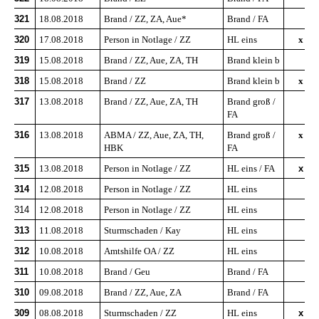
321
18.08.2018
Brand / ZZ, ZA, Aue*
Brand / FA
320
17.08.2018
Person in Notlage / ZZ
HL eins
x
319
15.08.2018
Brand / ZZ, Aue, ZA, TH
Brand klein b
318
15.08.2018
Brand / ZZ
Brand klein b
x
317
13.08.2018
Brand / ZZ, Aue, ZA, TH
Brand groß /
FA
316
13.08.2018
ABMA / ZZ, Aue, ZA, TH,
Brand groß /
x
HBK
FA
315
13.08.2018
Person in Notlage / ZZ
HL eins / FA
x
314
12.08.2018
Person in Notlage / ZZ
HL eins
314
12.08.2018
Person in Notlage / ZZ
HL eins
313
11.08.2018
Sturmschaden / Kay
HL eins
312
10.08.2018
Amtshilfe OA / ZZ
HL eins
311
10.08.2018
Brand / Geu
Brand / FA
310
09.08.2018
Brand / ZZ, Aue, ZA
Brand / FA
309
08.08.2018
Sturmschaden / ZZ
HL eins
x