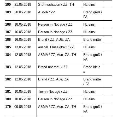
190
21.05.2018
Sturmschaden / ZZ, TH
HL eins
189
20.05.2018
ABMA / ZZ
Brand groß /
FA
188
18.05.2018
Person in Notlage / ZZ
HL eins
187
16.05.2018
Person in Notlage / ZZ
HL eins
186
16.05.2018
Brand / ZZ, AUE, ZA
Brand mittel
185
13.05.2018
ausgel. Flüssigkeit / ZZ
HL eins
184
12.05.2018
ABMA / ZZ, Aue, ZA, TH
Brand groß /
FA
183
12.05.2018
Brand überörtl. / ZZ
Brand klein
a
182
12.05.2018
Brand / ZZ, Aue, ZA
Brand mittel
/ FA
181
10.05.2018
Tier in Notlage / ZZ
HL eins
180
10.05.2018
Person in Notlage / ZZ
HL eins
179
09.05.2018
ABMA / ZZ, Aue, ZA, TH
Brand groß /
FA