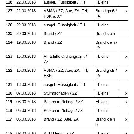
128
22.03.2018
ausgel. Flüssigkeit / TH
HL eins
127
22.03.2018
ABMA / ZZ, Aue, ZA, TH,
Brand groß /
x
HBK a.D.*
FA
126
22.03.2018
ausgel. Flüssigkeit / TH
HL eins
125
20.03.2018
Brand / ZZ
Brand klein
124
19.03.2018
Brand / ZZ
Brand klein /
FA
123
15.03.2018
Amtshilfe Ordnungsamt /
HL eins
x
ZZ
122
15.03.2018
ABMA / ZZ, Aue, ZA, TH,
Brand groß /
x
HBK
FA
121
13.03.2018
ausgel. Flüssigkeit / TH
HL eins
120
07.03.2018
Sturmschaden / ZZ
HL eins
x
119
06.03.2018
Person in Notlage / ZZ
HL eins
x
118
05.03.2018
Person in Notlage / ZZ
HL eins
117
05.03.2018
Brand / ZZ, Aue, ZA
Brand klein
x
b
116
02.03.2018
VKU klemm. / ZZ
HL eins
x