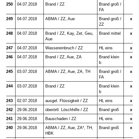
250
04.07.2018
Brand / ZZ
Brand groß /
FA
249
04.07.2018
ABMA / ZZ, Aue
Brand groß /
x
ZZ
248
04.07.2018
Brand / ZZ, Kay, Zet, Geu,
Brand mittel
x
Aue
247
04.07.2018
Wassereinbruch / ZZ
HL eins
x
246
04.07.2018
Brand / ZZ, Aue, ZA
Brand klein
x
b
245
03.07.2018
ABMA / ZZ, Aue, ZA, TH
Brand groß /
x
FA
244
03.07.2018
Brand / ZZ
Brand klein
x
b
243
02.07.2018
ausgel. Flüssigkeit / ZZ
HL eins
x
242
29.06.2018
überörtl. Löschhilfe / ZZ
Brand groß
x
241
29.06.2018
Bauschaden / ZZ
HL eins
x
240
29.06.2018
ABMA / ZZ, Aue, ZA*, TH,
Brand groß
x
HBK