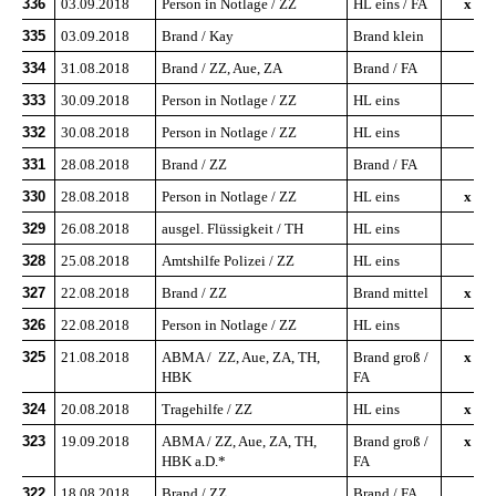
336
03.09.2018
Person in Notlage / ZZ
HL eins / FA
x
335
03.09.2018
Brand / Kay
Brand klein
334
31.08.2018
Brand / ZZ, Aue, ZA
Brand / FA
333
30.09.2018
Person in Notlage / ZZ
HL eins
332
30.08.2018
Person in Notlage / ZZ
HL eins
331
28.08.2018
Brand / ZZ
Brand / FA
330
28.08.2018
Person in Notlage / ZZ
HL eins
x
329
26.08.2018
ausgel. Flüssigkeit / TH
HL eins
328
25.08.2018
Amtshilfe Polizei / ZZ
HL eins
327
22.08.2018
Brand / ZZ
Brand mittel
x
326
22.08.2018
Person in Notlage / ZZ
HL eins
325
21.08.2018
ABMA / ZZ, Aue, ZA, TH,
Brand groß /
x
HBK
FA
324
20.08.2018
Tragehilfe / ZZ
HL eins
x
323
19.09.2018
ABMA / ZZ, Aue, ZA, TH,
Brand groß /
x
HBK a.D.*
FA
322
18.08.2018
Brand / ZZ
Brand / FA