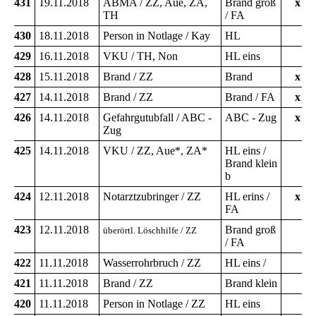
431
19.11.2018
ABMA / ZZ, Aue, ZA,
Brand groß
x
TH
/ FA
430
18.11.2018
Person in Notlage / Kay
HL
429
16.11.2018
VKU / TH, Non
HL eins
428
15.11.2018
Brand / ZZ
Brand
x
427
14.11.2018
Brand / ZZ
Brand / FA
x
426
14.11.2018
Gefahrgutubfall / ABC -
ABC - Zug
x
Zug
425
14.11.2018
VKU / ZZ, Aue*, ZA*
HL eins /
Brand klein
b
424
12.11.2018
Notarztzubringer / ZZ
HL erins /
x
FA
423
12.11.2018
Brand groß
überörtl. Löschhilfe / ZZ
/ FA
422
11.11.2018
Wasserrohrbruch / ZZ
HL eins /
421
11.11.2018
Brand / ZZ
Brand klein
420
11.11.2018
Person in Notlage / ZZ
HL eins