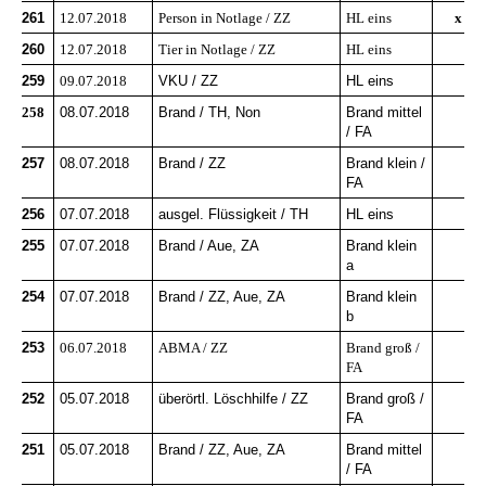
261
12.07.2018
Person in Notlage / ZZ
HL eins
x
260
12.07.2018
Tier in Notlage / ZZ
HL eins
259
09.07.2018
VKU / ZZ
HL eins
258
08.07.2018
Brand / TH, Non
Brand mittel
/ FA
257
08.07.2018
Brand / ZZ
Brand klein /
FA
256
07.07.2018
ausgel. Flüssigkeit / TH
HL eins
255
07.07.2018
Brand / Aue, ZA
Brand klein
a
254
07.07.2018
Brand / ZZ, Aue, ZA
Brand klein
b
253
06.07.2018
ABMA / ZZ
Brand groß /
FA
252
05.07.2018
überörtl. Löschhilfe / ZZ
Brand groß /
FA
251
05.07.2018
Brand / ZZ, Aue, ZA
Brand mittel
/ FA