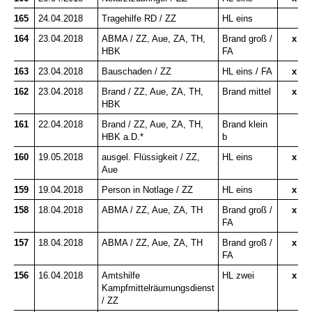
165
24.04.2018
Tragehilfe RD / ZZ
HL eins
164
23.04.2018
ABMA / ZZ, Aue, ZA, TH,
Brand groß /
x
HBK
FA
163
23.04.2018
Bauschaden / ZZ
HL eins / FA
x
162
23.04.2018
Brand / ZZ, Aue, ZA, TH,
Brand mittel
x
HBK
161
22.04.2018
Brand / ZZ, Aue, ZA, TH,
Brand klein
HBK a.D.*
b
160
19.05.2018
ausgel. Flüssigkeit / ZZ,
HL eins
x
Aue
159
19.04.2018
Person in Notlage / ZZ
HL eins
x
158
18.04.2018
ABMA / ZZ, Aue, ZA, TH
Brand groß /
x
FA
157
18.04.2018
ABMA / ZZ, Aue, ZA, TH
Brand groß /
x
FA
156
16.04.2018
Amtshilfe
HL zwei
x
Kampfmittelräumungsdienst
/ ZZ