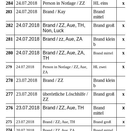
284
24.07.2018
Person in Notlage / ZZ
HL eins
x
24.07.2018
Brand / Kay
Brand
283
mittel
282
24.07.2018
Brand / ZZ, Aue, TH,
Brand groß
x
Non, Luck
281
24.07.2018
Brand / zz, Aue, ZA
Brand klein
x
b
280
24.07.2018
Brand / ZZ, Aue, ZA,
x
Brand mittel
TH
x
279
24.07.2018
Person in Notlage / ZZ, Aue,
HL zwei
ZA
278
23.07.2018
Brand / ZZ
Brand klein
b
277
23.07.2018
überörtliche Löschhilfe /
Brand groß
x
ZZ
276
23.07.2018
Brand / ZZ, Aue, TH
Brand
x
mittel
275
23.07.2018
Brand / ZZ; Aue, TH
Brand groß
x
274
20.07.2018
Brand / ZZ, Aue, ZA
Brand mittel