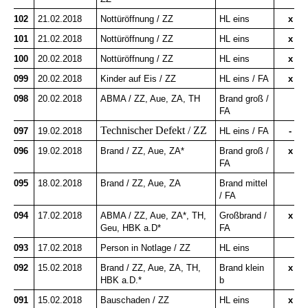
102
21.02.2018
Nottüröffnung / ZZ
HL eins
x
101
21.02.2018
Nottüröffnung / ZZ
HL eins
x
100
20.02.2018
Nottüröffnung / ZZ
HL eins
x
099
20.02.2018
Kinder auf Eis / ZZ
HL eins / FA
x
098
20.02.2018
ABMA / ZZ, Aue, ZA, TH
Brand groß /
FA
Technischer Defekt / ZZ
097
19.02.2018
HL eins / FA
-
096
19.02.2018
Brand / ZZ, Aue, ZA*
Brand groß /
x
FA
095
18.02.2018
Brand / ZZ, Aue, ZA
Brand mittel
/ FA
094
17.02.2018
ABMA / ZZ, Aue, ZA*, TH,
Großbrand /
x
Geu, HBK a.D*
FA
093
17.02.2018
Person in Notlage / ZZ
HL eins
092
15.02.2018
Brand / ZZ, Aue, ZA, TH,
Brand klein
x
HBK a.D.*
b
091
15.02.2018
Bauschaden / ZZ
HL eins
x