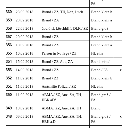
FA
360
23.09.2018
Brand / ZZ, TH, Non, Luck
Brand klein b
359
23.09.2018
Brand / ZA
Brand klein a
358
22.09.2018
überörtl. Löschhilfe DLK / ZZ
Brand groß
357
20.09.2018
Brand / ZZ
Brand klein b
356
18.09.2018
Brand / ZZ
Brand klein a
355
16.09.2018
Person in Notlage / ZZ
HL eins
354
15.09.2018
Brand / ZZ, Aue, ZA
Brand mittel
353
14.09.2018
Brand / ZZ
Brand / FA
x
352
11.09.2018
Brand / ZZ
Brand klein b
351
11.09.2018
Amtshilfe Polizei / ZZ
HL eins
350
11.09.2018
ABMA / ZZ, Aue, ZA, TH,
Brand groß /
HBK aD*
FA
349
10.09.2018
ABMA / ZZ, Aue, ZA, TH
Brand
348
09.09.2018
ABMA / ZZ, Aue, ZA, TH,
Brand groß /
x
HBK a.D.
FA