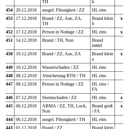
TH
b
454
20.12.2018
ausgel. Flüssigkeit / ZZ
HL eins
453
17.12.2018
Brand / ZZ, Aue, ZA,
Brand klein
x
TH
b
452
17.12.2018
Person in Notlage / ZZ
HL eins
x
451
14.12.2018
Brand / TH, Non
Brand
mittel
450
10.12.2018
Brand / ZZ, Aue, ZA
Brand klein
x
a
449
10.12.2018
Wasserschaden / ZZ
HL eins
448
08.12.2018
Absicherung RTH / TH
HL eins
447
08.12.2018
Person in Notlage / ZZ
HL eins /
FA
446
07.12.2018
Sturmschaden / ZZ
HL eins
x
445
06.12.2018
ABMA / ZZ, TH, Luck,
Brand groß
x
Non
/ FA
444
06.12.2018
ausgel. Flüssigkeit / TH
HL eins
443
01.12.2018
Brand / ZZ
Brand klein