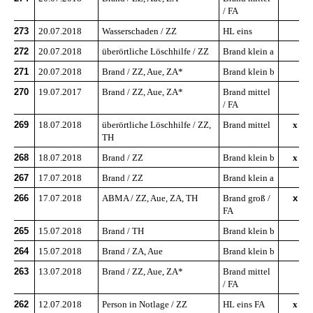
/ FA
273
20.07.2018
Wasserschaden / ZZ
HL eins
272
20.07.2018
überörtliche Löschhilfe / ZZ
Brand klein a
271
20.07.2018
Brand / ZZ, Aue, ZA*
Brand klein b
270
19.07.2017
Brand / ZZ, Aue, ZA*
Brand mittel
/ FA
269
18.07.2018
überörtliche Löschhilfe / ZZ,
Brand mittel
x
TH
268
18.07.2018
Brand / ZZ
Brand klein b
x
267
17.07.2018
Brand / ZZ
Brand klein a
266
17.07.2018
ABMA / ZZ, Aue, ZA, TH
Brand groß /
x
FA
265
15.07.2018
Brand / TH
Brand klein b
264
15.07.2018
Brand / ZA, Aue
Brand klein b
263
13.07.2018
Brand / ZZ, Aue, ZA*
Brand mittel
/ FA
262
12.07.2018
Person in Notlage / ZZ
HL eins FA
x