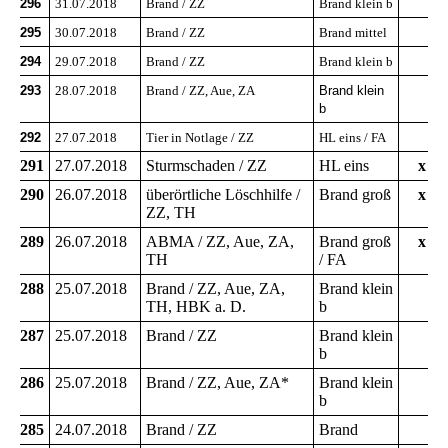
296
31.07.2018
Brand / ZZ
Brand klein b
295
30.07.2018
Brand / ZZ
Brand mittel
294
29.07.2018
Brand / ZZ
Brand klein b
293
28.07.2018
Brand / ZZ, Aue, ZA
Brand klein
b
292
27.07.2018
Tier in Notlage / ZZ
HL eins / FA
291
27.07.2018
Sturmschaden / ZZ
HL eins
x
290
26.07.2018
überörtliche Löschhilfe /
Brand groß
x
ZZ, TH
289
26.07.2018
ABMA / ZZ, Aue, ZA,
Brand groß
x
TH
/ FA
288
25.07.2018
Brand / ZZ, Aue, ZA,
Brand klein
TH, HBK a. D.
b
287
25.07.2018
Brand / ZZ
Brand klein
b
286
25.07.2018
Brand / ZZ, Aue, ZA*
Brand klein
b
285
24.07.2018
Brand / ZZ
Brand