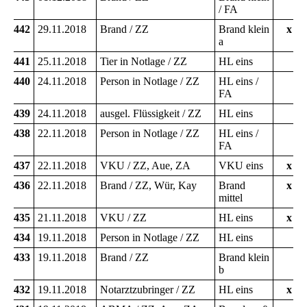
/ FA
442
29.11.2018
Brand / ZZ
Brand klein
x
a
441
25.11.2018
Tier in Notlage / ZZ
HL eins
440
24.11.2018
Person in Notlage / ZZ
HL eins /
FA
439
24.11.2018
ausgel. Flüssigkeit / ZZ
HL eins
438
22.11.2018
Person in Notlage / ZZ
HL eins /
FA
437
22.11.2018
VKU / ZZ, Aue, ZA
VKU eins
x
436
22.11.2018
Brand / ZZ, Wür, Kay
Brand
x
mittel
435
21.11.2018
VKU / ZZ
HL eins
x
434
19.11.2018
Person in Notlage / ZZ
HL eins
433
19.11.2018
Brand / ZZ
Brand klein
b
432
19.11.2018
Notarztzubringer / ZZ
HL eins
x