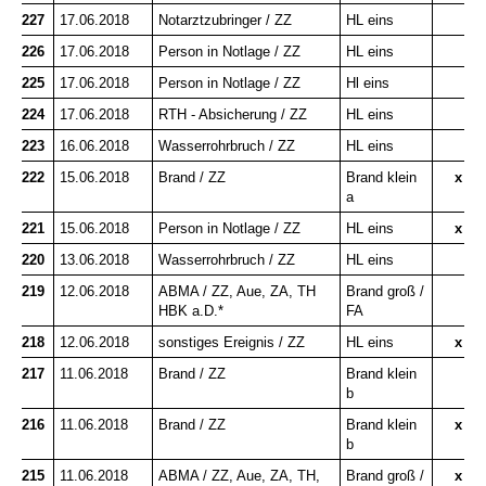
227
17.06.2018
Notarztzubringer / ZZ
HL eins
226
17.06.2018
Person in Notlage / ZZ
HL eins
225
17.06.2018
Person in Notlage / ZZ
Hl eins
224
17.06.2018
RTH - Absicherung / ZZ
HL eins
223
16.06.2018
Wasserrohrbruch / ZZ
HL eins
222
15.06.2018
Brand / ZZ
Brand klein
x
a
221
15.06.2018
Person in Notlage / ZZ
HL eins
x
220
13.06.2018
Wasserrohrbruch / ZZ
HL eins
219
12.06.2018
ABMA / ZZ, Aue, ZA, TH
Brand groß /
HBK a.D.*
FA
218
12.06.2018
sonstiges Ereignis / ZZ
HL eins
x
217
11.06.2018
Brand / ZZ
Brand klein
b
216
11.06.2018
Brand / ZZ
Brand klein
x
b
215
11.06.2018
ABMA / ZZ, Aue, ZA, TH,
Brand groß /
x