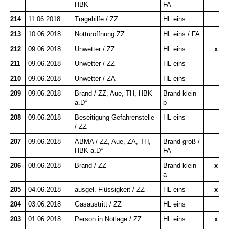
HBK
FA
214
11.06.2018
Tragehilfe / ZZ
HL eins
213
10.06.2018
Nottüröffnung ZZ
HL eins / FA
212
09.06.2018
Unwetter / ZZ
HL eins
x
211
09.06.2018
Unwetter / ZZ
HL eins
210
09.06.2018
Unwetter / ZA
HL eins
209
09.06.2018
Brand / ZZ, Aue, TH, HBK
Brand klein
a.D*
b
208
09.06.2018
Beseitigung Gefahrenstelle
HL eins
/ ZZ
207
09.06.2018
ABMA / ZZ, Aue, ZA, TH,
Brand groß /
HBK a.D*
FA
206
08.06.2018
Brand / ZZ
Brand klein
x
a
205
04.06.2018
ausgel. Flüssigkeit / ZZ
HL eins
x
204
03.06.2018
Gasaustritt / ZZ
HL eins
203
01.06.2018
Person in Notlage / ZZ
HL eins
x