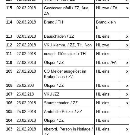
115
02.03.2018
Gewässerunfall / ZZ, Aue,
HL zwo / FA
x
ZA
114
02.03.2018
Brand / TH
Brand klein
b
113
02.03.2018
Bauschaden / ZZ
HL eins
x
112
27.02.2018
VKU klemm. / ZZ, TH, Non
HL zwo
x
111
27.02.2018
ausgel. Flüssigkeit / TH
HL eins
110
27.02.2018
Ölspur / ZZ
HL eins /FA
x
109
27.02.2018
CO Melder ausgelöst im
HL eins
x
Krakenhaus / ZZ
108
26.02.208
Ölspur / ZZ
HL eins
x
107
26.02.218
VKU /ZZ
HL eins
x
106
26.02.2018
Sturmschaden / ZZ
HL eins
x
105
25.02.2018
Amtshilfe Polizei / ZZ
HL eins
104
23.02.2018
Ölspur / ZZ
HL eins
103
21.02.2018
überörtl. Person in Notlage /
HL eins
x
ZZ