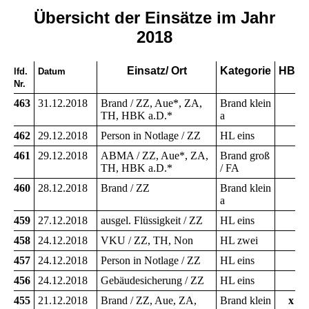
Übersicht der Einsätze im Jahr
2018
Einsatz/ Ort
Kategorie
HBK
lfd.
Datum
Nr.
463
31.12.2018
Brand / ZZ, Aue*, ZA,
Brand klein
TH, HBK a.D.*
a
462
29.12.2018
Person in Notlage / ZZ
HL eins
461
29.12.2018
ABMA / ZZ, Aue*, ZA,
Brand groß
TH, HBK a.D.*
/ FA
460
28.12.2018
Brand / ZZ
Brand klein
a
459
27.12.2018
ausgel. Flüssigkeit / ZZ
HL eins
458
24.12.2018
VKU / ZZ, TH, Non
HL zwei
457
24.12.2018
Person in Notlage / ZZ
HL eins
456
24.12.2018
Gebäudesicherung / ZZ
HL eins
455
21.12.2018
Brand / ZZ, Aue, ZA,
Brand klein
x