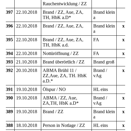
Rauchentwicklung / ZZ
397
22.10.2018
Brand / ZZ, Aue, ZA,
Brand klein
TH, HbK a.D*
a
396
22.10.2018
Brand / ZZ, Aue, ZA,
Brand klein
x
a
395
22.10.2018
Brand / ZZ, Aue, ZA,
FA
x
TH, HbK a.d.
394
22.10.2018
Nottüröffnung / ZZ
FA
x
393
21.10.2018
Brand überörtlich / ZZ
Brand groß
392
20.10.2018
ABMA Brühl 11 /
Brand /
x
ZZ,Aue, ZA, TH. HbK
vAg
a.D.*
391
19.10.2018
Ölspur / NO
HL eins
390
19.10.2018
ABMA / ZZ, Aue,
Brand /
x
ZA,TH, HbK a.D*
vAg
389
19.10.2018
Brand / ZZ
Brand klein
x
a
388
18.10.2018
Person in Notlage / ZZ
HL eins
x