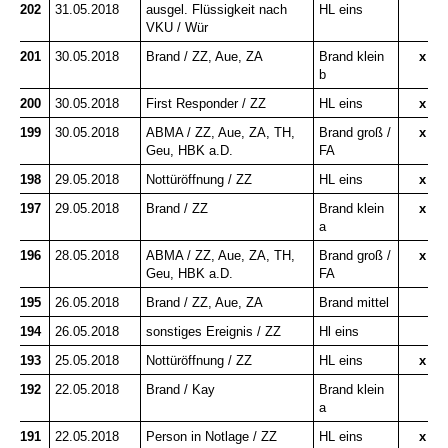
202
31.05.2018
ausgel. Flüssigkeit nach
HL eins
VKU / Wür
201
30.05.2018
Brand / ZZ, Aue, ZA
Brand klein
x
b
200
30.05.2018
First Responder / ZZ
HL eins
x
199
30.05.2018
ABMA / ZZ, Aue, ZA, TH,
Brand groß /
x
Geu, HBK a.D.
FA
198
29.05.2018
Nottüröffnung / ZZ
HL eins
x
197
29.05.2018
Brand / ZZ
Brand klein
x
a
196
28.05.2018
ABMA / ZZ, Aue, ZA, TH,
Brand groß /
x
Geu, HBK a.D.
FA
195
26.05.2018
Brand / ZZ, Aue, ZA
Brand mittel
194
26.05.2018
sonstiges Ereignis / ZZ
Hl eins
193
25.05.2018
Nottüröffnung / ZZ
HL eins
x
192
22.05.2018
Brand / Kay
Brand klein
a
191
22.05.2018
Person in Notlage / ZZ
HL eins
x