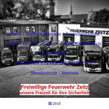
Startseite
Brandsicherheitswache
Datenschutzerklärung
Technik
Über uns
Aktuelles
Einsätze Wochenübersicht
Rechtsvorschriften
Aufnahmeantrag in die Freiwillige Feuerwehr Zeitz
Jugendfeuerwehr
Impressum
Freiwillige Feuerwehr Zeitz
unsere Freizeit für Ihre Sicherheit
2018