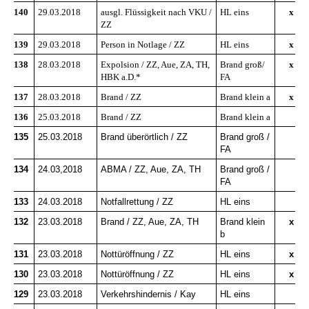
140
29.03.2018
ausgl. Flüssigkeit nach VKU /
HL eins
x
ZZ
139
29.03.2018
Person in Notlage / ZZ
HL eins
x
138
28.03.2018
Expolsion / ZZ, Aue, ZA, TH,
Brand groß/
x
HBK a.D.*
FA
137
28.03.2018
Brand / ZZ
Brand klein a
x
136
25.03.2018
Brand / ZZ
Brand klein a
135
25.03.2018
Brand überörtlich / ZZ
Brand groß /
FA
134
24.03,2018
ABMA / ZZ, Aue, ZA, TH
Brand groß /
FA
133
24.03.2018
Notfallrettung / ZZ
HL eins
132
23.03.2018
Brand / ZZ, Aue, ZA, TH
Brand klein
x
b
131
23.03.2018
Nottüröffnung / ZZ
HL eins
x
130
23.03.2018
Nottüröffnung / ZZ
HL eins
x
129
23.03.2018
Verkehrshindernis / Kay
HL eins